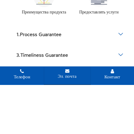
Преимущества продукта
Предоставлять услуги
1.Process Guarantee
3.Timeliness Guarantee
2.Quality Assurance
Эл. почта
Телефон
Контакт
4.After-sales and Service Guarantee